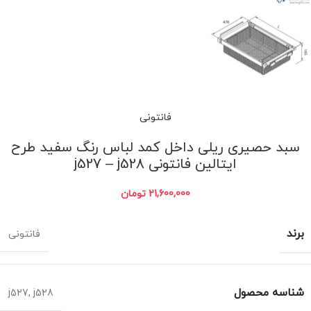
فانتونی
سبد حصیری ریلی داخل کمد لباس رنگ سفید طرح
ایتالین فانتونی j527 – j528
21,600,000
تومان
برند
فانتونی
شناسه محصول
j527
,
j528