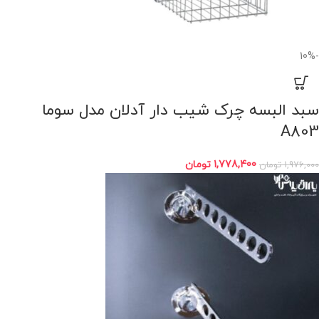
-10%
سبد اﻟﺒﺴﻪ چرک ﺷﯿﺐ دار آدلان مدل ﺳﻮﻣﺎ
A803
1,778,400
تومان
1,976,000
تومان