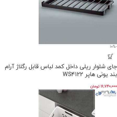
-10%
جای شلوار ریلی داخل کمد لباس قابل رگلاژ آرام
بند یونی هاپر WS4122
16,740,000
تومان