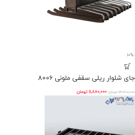
-10%
جای شلوار ریلی سقفی ملونی 8006
11,880,000
تومان
13,200,000
تومان