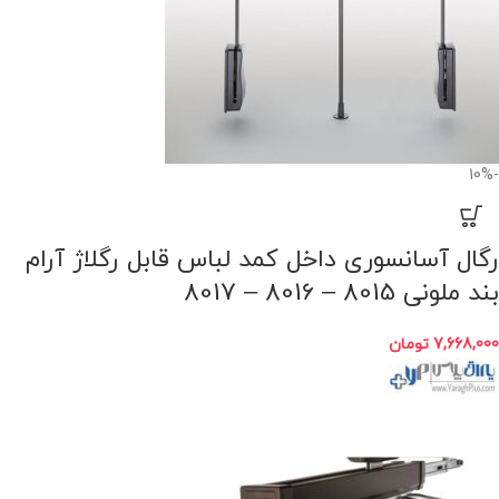
-10%
رگال آسانسوری داخل کمد لباس قابل رگلاژ آرام
بند ملونی 8015 – 8016 – 8017
7,668,000
تومان