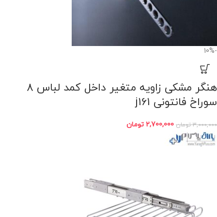
-10%
هنگر مشکی زاویه متغیر داخل کمد لباس 8
سوراخ فانتونی j161
2,700,000
تومان
3,000,000
تومان