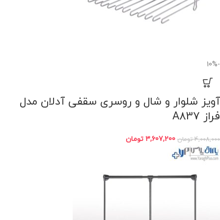
-10%
آوﯾﺰ ﺷﻠﻮار و شال و روسری سقفی آدلان مدل
فراز A837
3,607,200
تومان
4,008,000
تومان