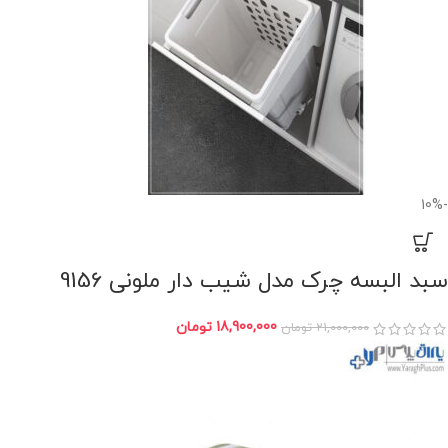
-10%
سبد البسه چرک مدل شیب دار ملونی 9156
18,900,000
تومان
21,000,000
تومان