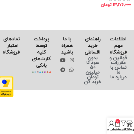
13,176,000
تومان
اطلاعات
راهنمای
با ما
پرداخت
نماد‌های
مهم
خرید
همراه
توسط
اعتبار
فروشگاه
اقساطی
باشید
کلیه
فروشگاه
قوانین و
بدون
کارت‌های
مقررات
سود تا
بانکی
تماس با
50
ما
میلیون
درباره ما
تومان
خربد کن
0
روشگاه
فیلتر ها
سبد خرید
حساب من