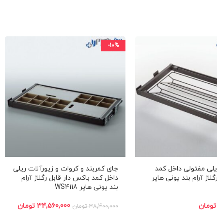
-10%
لی مفتولی داخل کمد
جای کمربند و کروات و زیور‌آلات ریلی
گلاژ آرام بند یونی هاپر
داخل کمد باکس دار قابل رگلاژ آرام
بند یونی هاپر WS4118
تومان
34,560,000
تومان
38,400,000
تومان