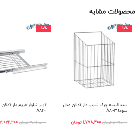
محصولات مشابه
-10%
-10%
سبد اﻟﺒﺴﻪ چرک ﺷﯿﺐ دار آدلان مدل
آویز شلوار فریم دار آدلان 
ﺳﻮﻣﺎ A803
A820
1,778,400
تومان
3,022,200
1,976,000
تومان
3,358,000
تومان