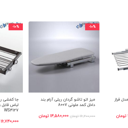
-10%
-10%
مدل فراز
میز اتو تاشو گردان ریلی آرام بند
جا کفشی ری
داخل کمد ملونی 8007
لباس قابل ر
WS4127
تومان
14,580,000
تومان
16,200,000
تومان
16,740,000