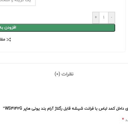
+
-
افزودن به
مقا
نظرات (0)
 کمد لباس با فرانت شیشه قابل رگلاژ آرام بند یونی هاپر WS4142G”
*
ند