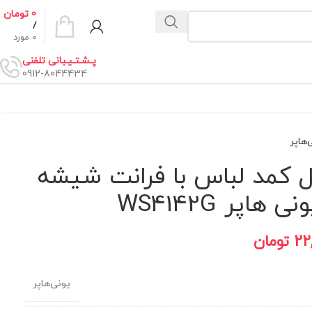
0
تومان
/
0
مورد
پـشـتـیـبانی تلفنی
0912-8044434
‌هاپر
 کمد لباس با فرانت شیشه
هاپر WS4142G
22
تومان
یونی‌هاپر