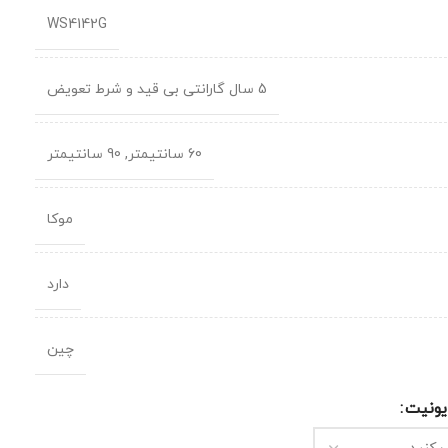
WS4142G
5 سال گارانتی بی قید و شرط تعویض
60 سانتیمتر
,
90 سانتیمتر
موکا
دارد
چین
ونیت