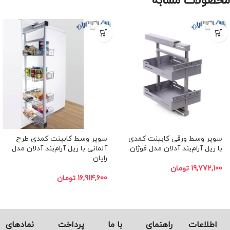
محصولات مشابه
-10%
-10%
ﺳﻮﭘﺮ وسط ورقی کابینت کمدی
ﺳﻮﭘﺮ وسط کابینت کمدی طرح
با ریل آرام‌بند آدلان مدل فوژان
آلمانی ﺑﺎ ریل آرام‌بند آدلان مدل
راﯾﺎن
19,772,100
تومان
16,914,600
تومان
اطلاعات
راهنمای
با ما
پرداخت
نماد‌های