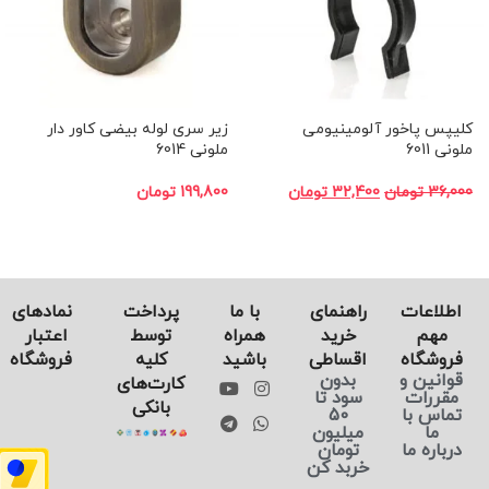
کلیپس پاخور آلومینیومی
زیر سری لوله بیضی کاور دار
ملونی 6011
ملونی 6014
36,000
تومان
32,400
تومان
199,800
تومان
اطلاعات
راهنمای
با ما
پرداخت
نماد‌های
مهم
خرید
همراه
توسط
اعتبار
فروشگاه
اقساطی
باشید
کلیه
فروشگاه
قوانین و
بدون
کارت‌های
مقررات
سود تا
بانکی
تماس با
50
ما
میلیون
درباره ما
تومان
خربد کن