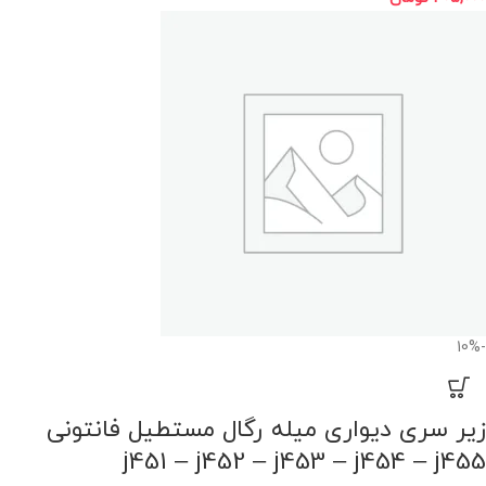
-10%
زیر سری دیواری میله رگال مستطیل فانتونی
j451 – j452 – j453 – j454 – j455