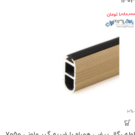
1404
1,080,000
تومان
-10%
لوله رگال بیضی همراه با ضربه گیر ملونی 7050