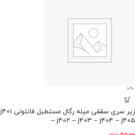
-10%
زیر سری سقفی میله رگال مستطیل فانتونی j401
– j402 – j403 – j404 – j405
405,000
تومان