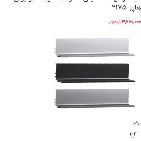
هاپر 2175
3,240,000
تومان
-10%