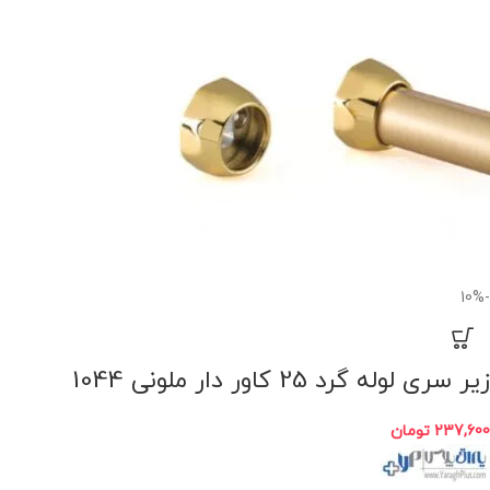
-10%
زیر سری لوله گرد 25 کاور دار ملونی 1044
237,600
تومان