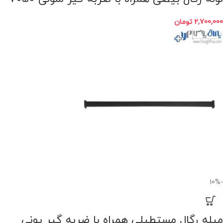
2,700,000
تومان
-10%
میله رگال مستطیلی همراه با ضربه گیر یونی