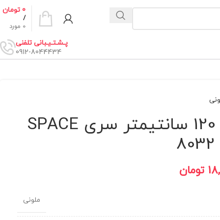
0
تومان
/
0
مورد
پـشـتـیـبانی تلفنی
0912-8044434
ونی
رگال آسانسوری سایز 100 تا 120 سانتیمتر سری SPACE
8
18
تومان
ملونی