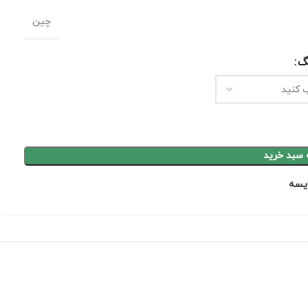
چین
گ
 سبد خرید
يسه