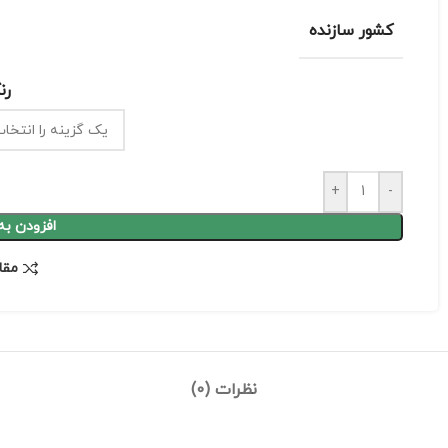
کشور سازنده
رن
+
-
افزودن به
مقا
نظرات (0)