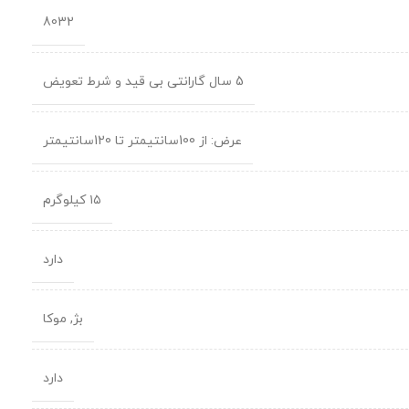
8032
5 سال گارانتی بی قید و شرط تعویض
عرض: از 100سانتیمتر تا 120سانتیمتر
۱۵ کیلوگرم
دارد
بژ
,
موکا
دارد