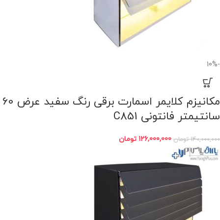
-10%
مکانیزم کلایمر اسمارت برقی رنگ سفید عرض 60
سانتیمتر فانتونی C851
126,000,000
تومان
140,000,000
تومان