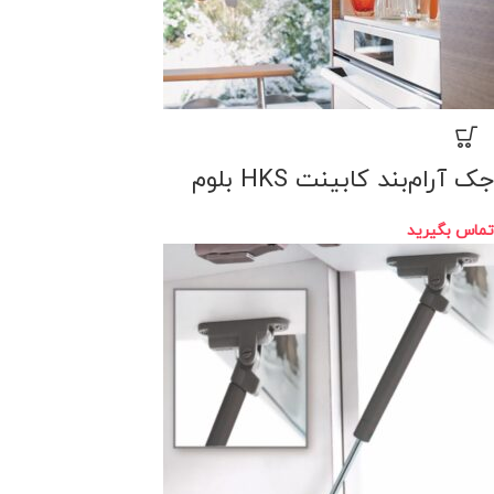
جک آرام‌بند کابینت HKS بلوم
تماس بگیرید