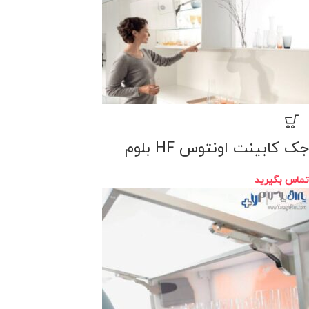
جک کابینت اونتوس HF بلوم
تماس بگیرید