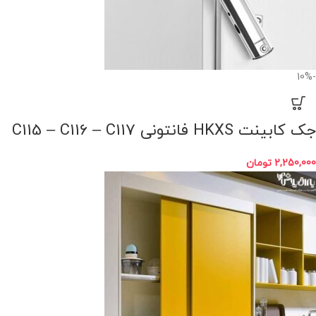
-10%
جک کابینت HKXS فانتونی C115 – C116 – C117
2,250,000
تومان