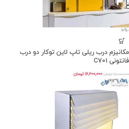
-10%
مکانیزم درب ریلی تاپ لاین توکار دو درب
فانتونی C701
16,200,000
تومان
18,000,000
تومان