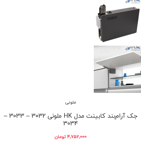
ملونی
جک آرام‌بند کابینت مدل HK ملونی 3032 – 3033 –
3034
4,752,000
تومان