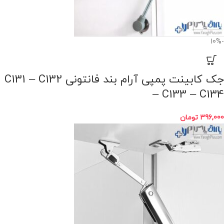
-10%
جک کابینت پمپی آرام بند فانتونی C131 – C132
– C133 – C134
396,000
تومان