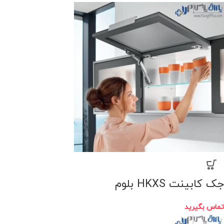
جک کابینت HKXS بلوم
تماس بگیرید