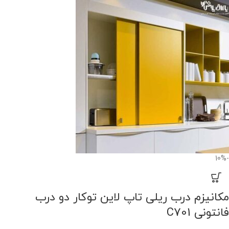
-10%
مکانیزم درب ریلی تاپ لاین توکار دو درب
فانتونی C701