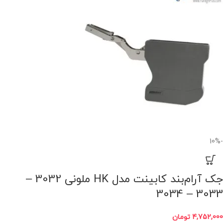
-10%
جک آرام‌بند کابینت مدل HK ملونی 3032 –
3033 – 3034
4,752,000
تومان