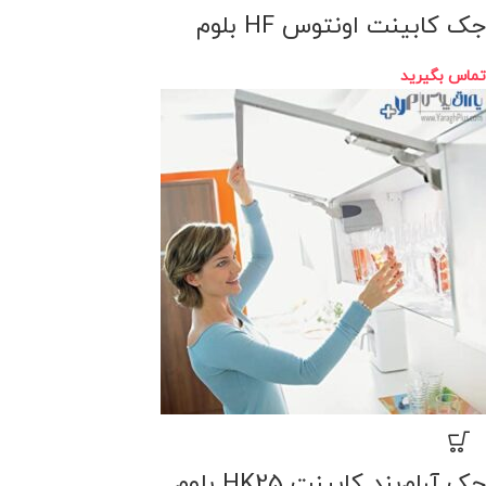
جک کابینت اونتوس HF بلوم
تماس بگیرید
جک آرام‌بند کابینت HK25 بلوم