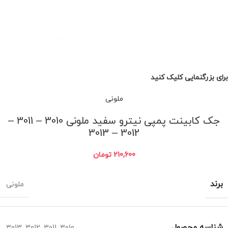
برای بزرگنمایی کلیک کنید
ملونی
جک کابینت پمپی نیترو سفید ملونی 3010 – 3011 –
3012 – 3013
210,600
تومان
برند
ملونی
شناسه محصول
3013
,
3012
,
3011
,
3010