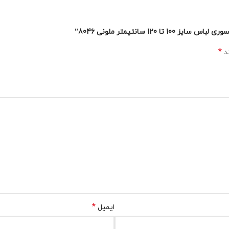
1 سانتیمتر ملونی 8046”
*
ند
*
ایمیل