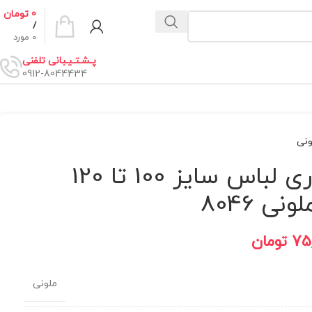
0
تومان
/
0
مورد
پـشـتـیـبانی تلفنی
0912-8044434
ونی
لیفت برقی رگال آسانسوری لباس سایز 100 تا 120
ی 8046
75
تومان
ملونی