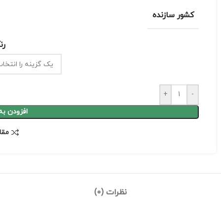
کشور سازنده
رن
+
-
افزودن به
مقا
نظرات (0)