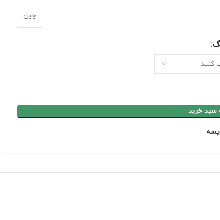
چین
گ
 سبد خرید
يسه