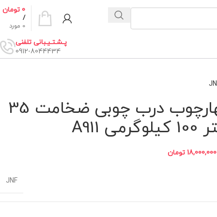
0
تومان
/
0
مورد
پـشـتـیـبانی تلفنی
0912-8044434
JN
لولا محوری براب نصب روی چهارچوب درب چوبی ضخامت 35
18,000,000
تومان
JNF