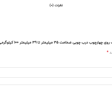
نظرات (0)
ت 35 میلیمتر تا 39 میلیمتر 100 کیلوگرمی A911”
*
ند