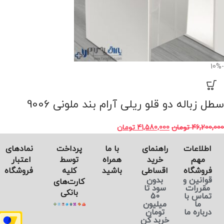
-10%
سطل زباله دو قلو ریلی آرام بند ملونی 9006
46,200,000
تومان
41,580,000
تومان
اطلاعات
راهنمای
با ما
پرداخت
نماد‌های
مهم
خرید
همراه
توسط
اعتبار
فروشگاه
اقساطی
باشید
کلیه
فروشگاه
قوانین و
بدون
کارت‌های
مقررات
سود تا
بانکی
تماس با
50
ما
میلیون
درباره ما
تومان
خربد کن