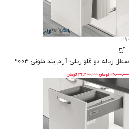
-10%
سطل زباله دو قلو ریلی آرام بند ملونی 9004
36,000,000
تومان
32,400,000
تومان