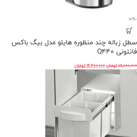
-10%
سطل زباله چند منظوره هایلو مدل بیگ‌ باکس
فانتونی Q440
18,000,000
تومان
16,200,000
تومان