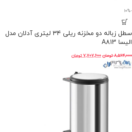
-10%
ﺳﻄﻞ زﺑﺎﻟﻪ دو ﻣﺨﺰﻧﻪ رﯾﻠﯽ ۳۴ لیتری آدلان مدل
الیسا A813
8,564,000
تومان
7,707,600
تومان