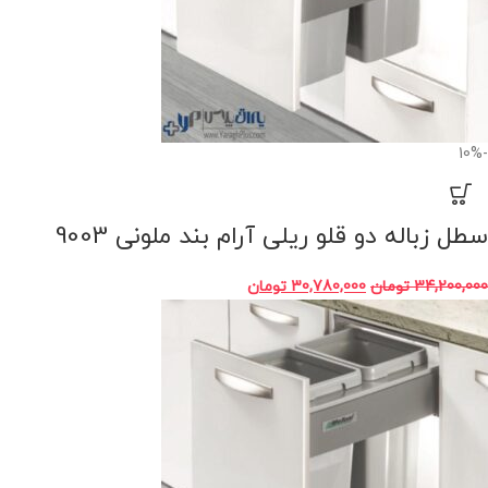
-10%
سطل زباله دو قلو ریلی آرام بند ملونی 9003
34,200,000
تومان
30,780,000
تومان