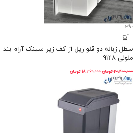
-10%
سطل زباله دو قلو ریل از کف زیر سینک آرام بند
ملونی 9128
20,400,000
تومان
18,360,000
تومان