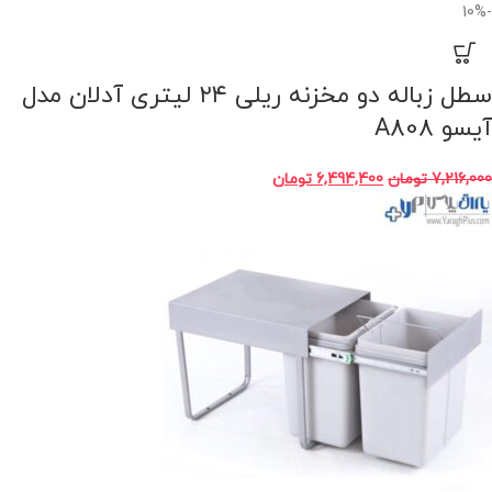
-10%
ﺳﻄﻞ زﺑﺎﻟﻪ دو ﻣﺨﺰﻧﻪ رﯾﻠﯽ ۲۴ لیتری آدلان مدل
آﯾﺴﻮ A808
7,216,000
تومان
6,494,400
تومان