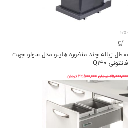
-10%
سطل زباله چند منظوره هایلو مدل سولو جهت
فانتونی Q140
25,000,000
تومان
22,500,000
تومان