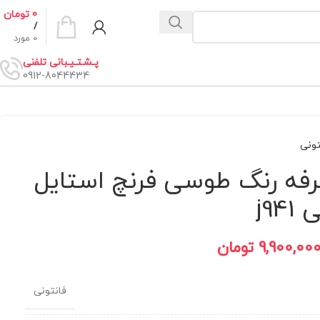
0
تومان
/
0
مورد
پـشـتـیـبانی تلفنی
0912-8044434
تونی
رفه رنگ طوسی فرنچ استایل
j94
9,900,00
تومان
فانتونی