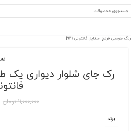
گ طوسی فرنچ استایل فانتونی j941
فان
رک جای شلوار دیواری یک ط
فانتونی 1
0
11,000,000
تومان
برند