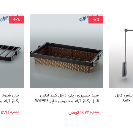
-10%
-10%
باس قابل
سبد حصیری ریلی داخل کمد لباس
جای شلوار ر
رگلاژ آرام بند ملونی 8015 – 8016 –
قابل رگلاژ آرام بند یونی هاپر WS4119
رگلاژ آرام بند 
16,740,000
تومان
16,740,000