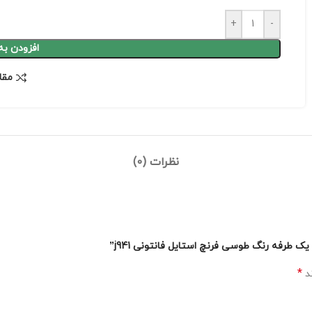
+
-
افزودن به
مقا
نظرات (0)
ک طرفه رنگ طوسی فرنچ استایل فانتونی j941”
*
ند