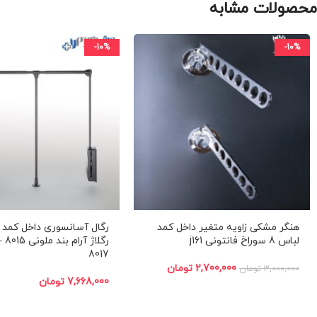
محصولات مشابه
-10%
-10%
هنگر مشکی زاویه متغیر داخل کمد
رگال آسانسوری داخل کمد ل
لباس 8 سوراخ فانتونی j161
8017
2,700,000
تومان
3,000,000
تومان
7,668,000
تومان