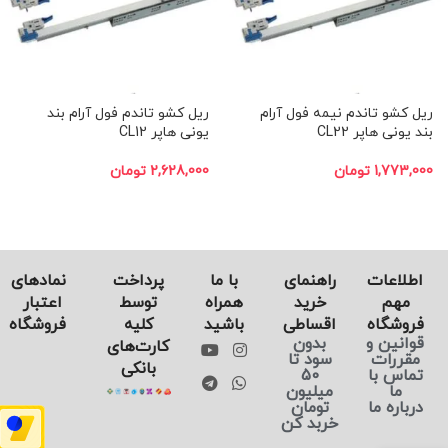
ریل کشو تاندم نیمه فول آرام
ریل کشو تاندم فول آرام بند
بند یونی‌ هاپر CL22
یونی‌ هاپر CL12
1,773,000
تومان
2,628,000
تومان
اطلاعات
راهنمای
با ما
پرداخت
نماد‌های
مهم
خرید
همراه
توسط
اعتبار
فروشگاه
اقساطی
باشید
کلیه
فروشگاه
قوانین و
بدون
کارت‌های
مقررات
سود تا
بانکی
تماس با
50
ما
میلیون
درباره ما
تومان
خربد کن