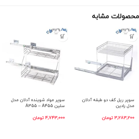
محصولات مشابه
-10%
-10%
سوپر رﯾﻞ ﮐﻒ دو ﻃﺒﻘﻪ آدلان
سوپر ﻣﻮاد ﺷﻮﯾﻨﺪه آدلان مدل
مدل رادﯾﻦ
ﺳﻠﯿﻦ A355 – A455
3,283,200
تومان
4,743,000
تومان