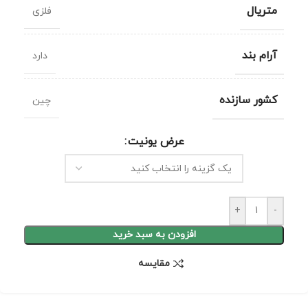
متریال
فلزی
آرام بند
دارد
کشور سازنده
چین
عرض یونیت
+
-
افزودن به سبد خرید
مقايسه