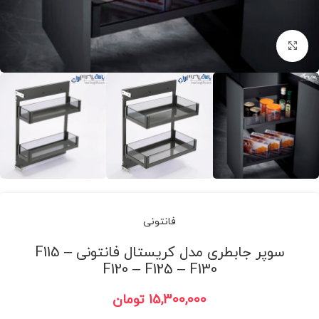
برای بزرگنمایی کلیک کنید
فانتونی
سوپر جابطری مدل کریستال فانتونی F115 –
F120 – F125 – F130
15,300,000
تومان