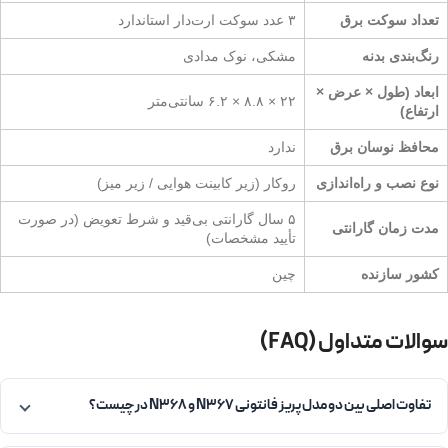
تعداد سوکت برق
۳ عدد سوکت ارت‌دار استاندارد
رنگ‌بندی بدنه
مشکی، نوک مدادی
ابعاد (طول × عرض ×
۲۲ × ۸.۸ × ۶.۲ سانتی‌متر
ارتفاع)
محافظ نوسان برق
ندارد
نوع نصب و راه‌اندازی
روکار (زیر کابینت هوایی / زیر میز)
۵ سال گارانتی بی‌قید و شرط تعویض (در صورت
مدت زمان گارانتی
تأیید مشخصات)
کشور سازنده
چین
سوالات متداول (FAQ)
تفاوت اصلی بین دو مدل پریز فانتونی N367 و N368 در چیست؟