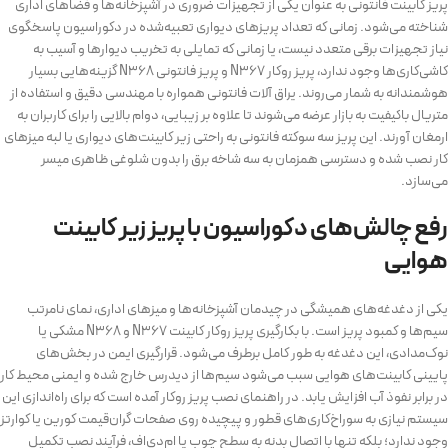
پریز کابینت فانتونی به عنوان یکی از تجهیزات ضروری در آشپزخانه‌ها و فضاهای اداری
شناخته می‌شود. زمانی که تعداد پریزهای دیواری تعبیه‌شده در دکوراسیون پاسخگوی
نیاز تجهیزات برقی متعدد نیست، یا زمانی که تمایلی به تخریب دیوارها و آسیب به
کاشی‌کاری‌ها وجود ندارد، پریز روکار N367 و پریز فانتونی N368 گزینه‌هایی بسیار
هوشمندانه به شمار می‌روند. یراق آلات فانتونی همواره با مهندسی دقیق و استفاده از
متریال باکیفیت به بازار عرضه می‌شوند تا علاوه بر زیبایی، دوام بالایی را برای کاربران به
ارمغان آورند. این پریز سه سوکته فانتونی به راحتی زیر کابینت‌های دیواری یا لبه میزهای
کار نصب شده و دسترسی همزمان به سه شاخه برق را بدون شلوغی ظاهری میسر
می‌سازد.
رفع چالش‌های دکوراسیون با پریز زیر کابینت
هوایی
یکی از دغدغه‌های همیشگی در چیدمان آشپزخانه‌ها و میزهای اداری، نمای نامرتب
سیم‌ها و کمبود پریز است. با بکارگیری پریز روکار کابینت N367 و N368 مشکی یا
نوک‌مدادی، این دغدغه به طور کامل برطرف می‌شود. قرارگیری ایمن در بخش‌های
پایینی کابینت‌های هوایی سبب می‌شود سیم‌ها از دیدرس خارج شده و ایمنی محیط کار
در برابر نفوذ آب افزایش یابد. در راهنمای نصب پریز روکار آمده است که برای راه‌اندازی این
سیستم نیازی به سوراخ‌کاری‌های قطور و پیچیده روی صفحات گران‌قیمت کورین یا کوارتز
وجود ندارد؛ بلکه تنها با اتصال بدنه به سطح چوب یا ام‌دی‌اف، فرآیند نصب تکمیل