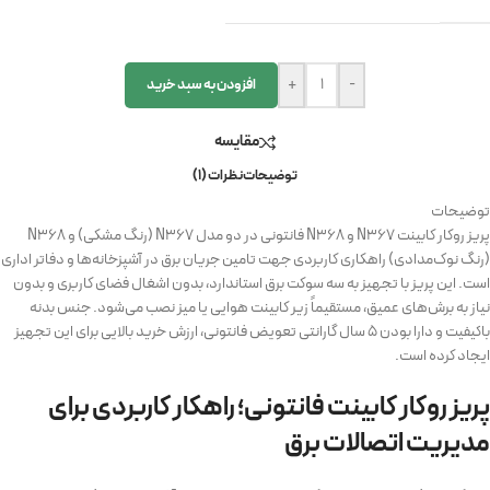
+
-
افزودن به سبد خرید
مقايسه
توضیحات
نظرات (1)
توضیحات
پریز روکار کابینت N367 و N368 فانتونی در دو مدل N367 (رنگ مشکی) و N368
(رنگ نوک‌مدادی) راهکاری کاربردی جهت تامین جریان برق در آشپزخانه‌ها و دفاتر اداری
است. این پریز با تجهیز به سه سوکت برق استاندارد، بدون اشغال فضای کاربری و بدون
نیاز به برش‌های عمیق، مستقیماً زیر کابینت هوایی یا میز نصب می‌شود. جنس بدنه
باکیفیت و دارا بودن ۵ سال گارانتی تعویض فانتونی، ارزش خرید بالایی برای این تجهیز
ایجاد کرده است.
پریز روکار کابینت فانتونی؛ راهکار کاربردی برای
مدیریت اتصالات برق