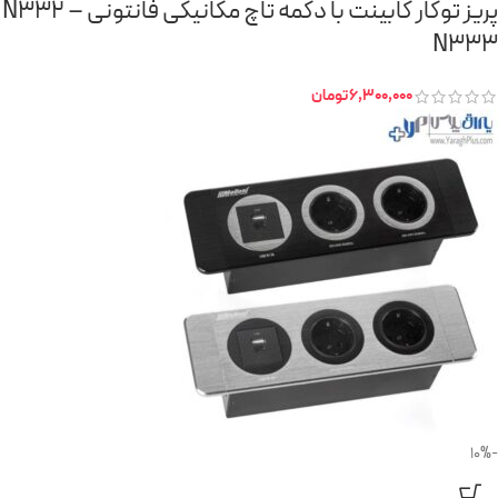
پریز توکار کابینت با دکمه تاچ مکانیکی فانتونی N332 –
N333
6,300,000
تومان
-10%