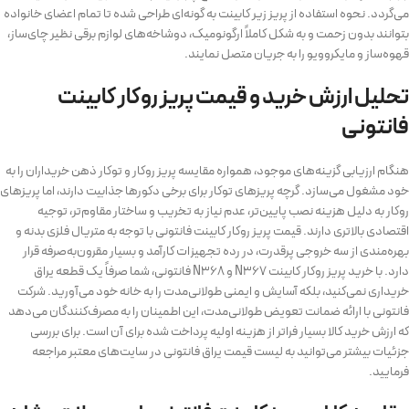
می‌گردد. نحوه استفاده از پریز زیر کابینت به گونه‌ای طراحی شده تا تمام اعضای خانواده
بتوانند بدون زحمت و به شکل کاملاً ارگونومیک، دوشاخه‌های لوازم برقی نظیر چای‌ساز،
قهوه‌ساز و مایکروویو را به جریان متصل نمایند.
تحلیل ارزش خرید و قیمت پریز روکار کابینت
فانتونی
هنگام ارزیابی گزینه‌های موجود، همواره مقایسه پریز روکار و توکار ذهن خریداران را به
خود مشغول می‌سازد. گرچه پریزهای توکار برای برخی دکورها جذابیت دارند، اما پریزهای
روکار به دلیل هزینه نصب پایین‌تر، عدم نیاز به تخریب و ساختار مقاوم‌تر، توجیه
اقتصادی بالاتری دارند. قیمت پریز روکار کابینت فانتونی با توجه به متریال فلزی بدنه و
بهره‌مندی از سه خروجی پرقدرت، در رده تجهیزات کارآمد و بسیار مقرون‌به‌صرفه قرار
دارد. با خرید پریز روکار کابینت N367 و N368 فانتونی، شما صرفاً یک قطعه یراق
خریداری نمی‌کنید، بلکه آسایش و ایمنی طولانی‌مدت را به خانه خود می‌آورید. شرکت
فانتونی با ارائه ضمانت تعویض طولانی‌مدت، این اطمینان را به مصرف‌کنندگان می‌دهد
که ارزش خرید کالا بسیار فراتر از هزینه اولیه پرداخت شده برای آن است. برای بررسی
جزئیات بیشتر می‌توانید به لیست قیمت یراق فانتونی در سایت‌های معتبر مراجعه
فرمایید.