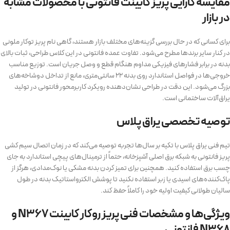
مقایسه کارایی پریز کابینت فانتونی با محصولات مشابه
در بازار
برای کسانی که در حال بررسی گزینه‌های مختلف بازار هستند، گاهی نام پریز توکار ملونی
در کنار سایر برندها مطرح می‌شود. تفاوت عمده فانتونی در این کلاس طراحی، ثبات بالای
بدنه در برابر فشارهای فیزیکی مداوم هنگام قطع و وصل جریان است. توزیع مناسب
خروجی‌ها در فواصل استاندارد روی بدنه ۲۲ سانتی‌متری، مانع از تداخل دوشاخه‌های
بزرگ می‌شود. این دقت در طراحی نشان‌دهنده رویکرد کاربرمحور فانتونی در تولید
یراق‌آلات ساختمانی است.
توصیه تخصصی یراق پلاس
تیم فنی یراق پلاس با تکیه بر سال‌ها تجربه توصیه می‌کند که در زمان اتصال سیم کشی
پریز فانتونی به شبکه برق اصلی آشپزخانه، حتماً از ترمینال‌های پیچی استاندارد به جای
چسب برق استفاده کنید. همچنین برای تمیز کردن بدنه مشکی یا نوک‌مدادی، هرگز از
پاک‌کننده‌های اسیدی یا زبر استفاده نکنید تا پوشش الکترواستاتیک بدنه در طول
سالیان طولانی کیفیت اولیه خود را کاملاً حفظ کند.
ویژگی‌ها و مشخصات فنی پریز روکار کابینت N367 و
N368 فانتونی