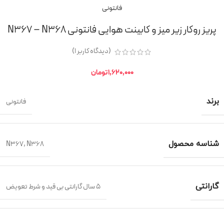
فانتونی
پریز روکار زیر میز و کابینت هوایی فانتونی N367 – N368
(دیدگاه کاربر
1
)
1,620,000
تومان
برند
فانتونی
شناسه محصول
N367
,
N368
گارانتی
5 سال گارانتی بی قید و شرط تعویض