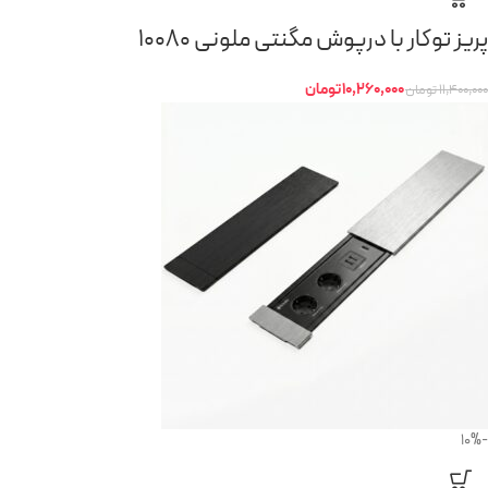
پریز توکار با درپوش مگنتی ملونی 10080
10,260,000
تومان
11,400,000
تومان
-10%