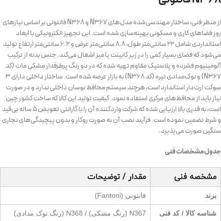
از منظر فنی، ساختار مهندسی‌شده مدل‌های N367 و N368 فانتونی بر اساس نیازهای
روز فضاهای کاری و مسکونی بهینه‌سازی شده است. این تجهیز الکترونیکی با ابعاد
استانداردی شامل ۲۲ سانتی‌متر طول، ۸.۸ سانتی‌متر عرض و ۶.۲ سانتی‌متر ارتفاع تولید
می‌شود که فضای بسیار کمی را در زیر کابینت یا میز اشغال می‌کند. جنس بدنه از ترکیب
آلومینیوم فشرده و پلاستیک مقاوم تهیه شده که در دو رنگ پرطرفدار مشکی مات (کد
N367) و نوک‌مدادی تیره (کد N368) به بازار عرضه شده است. ساختار داخلی دارای ۳
سوکت ارت‌دار استاندارد است، هرچند سیستم محافظ نوسان داخلی ندارد و در صورت
نیاز باید از محافظ‌های مرکزی استفاده نمود. کیفیت تولید این کالا که ساخت کشور چین
است، به قدری بالا ارزیابی شده که شرکت واردکننده آن را با گارانتی تعویض ۵ ساله بی‌قید
و شرط تضمین نموده است. فرآیند نصب آن به صورت روکار و بدون پیچیدگی‌های نجاری
سنگین صورت می‌پذیرد.
جدول مشخصات فنی
مشخصه فنی
مقدار / توضیحات
برند
فانتونی (Fantoni)
شناسه کالا / کد فنی
N367 (رنگ مشکی) / N368 (رنگ نوک مدادی)