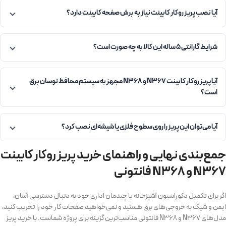
آیا نصب پریز روکار کابینت نیاز به برش صفحه کابینت دارد؟
شرایط گارانتی ۵ ساله این کالا به چه صورت است؟
آیا پریز روکار کابینت N367 و N368 مجهز به سیستم محافظ نوسان برق
است؟
آیا می‌توان این پریز را روی سطوح فلزی یا شیشه‌ای نصب کرد؟
جمع‌بندی نهایی و راهنمای خرید پریز روکار کابینت
N367 و N368 فانتونی
اگر برای تکمیل دکوراسیون آشپزخانه یا چیدمان اداری خود به دنبال دسترسی آسان،
ایمن و شیک به خروجی‌های برق هستید و نمی‌خواهید صفحات کار خود را تخریب کنید،
مدل‌های N367 و N368 فانتونی مناسب‌ترین گزینه برای پروژه شماست. با خرید پریز