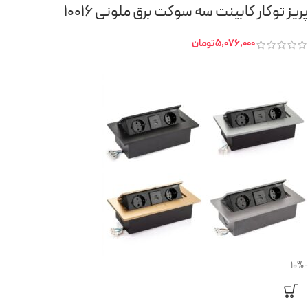
پریز توکار کابینت سه سوکت برق ملونی 10016
5,076,000
تومان
-10%