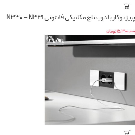
پریز توکار با درب تاچ مکانیکی فانتونی N330 – N331
15,300,000
تومان