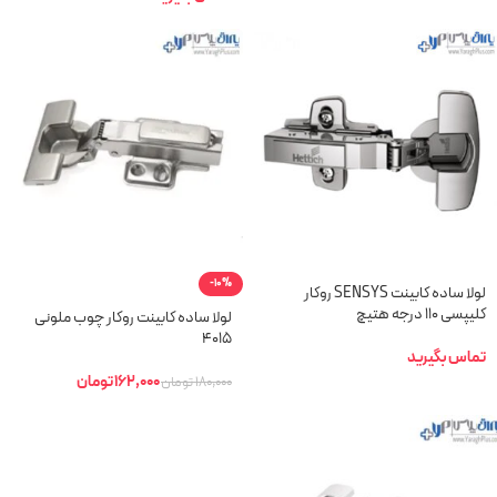
-10%
لولا ساده کابینت SENSYS روکار
کلیپسی 110 درجه هتیچ
لولا ساده کابینت روکار چوب ملونی
4015
تماس بگیرید
162,000
تومان
180,000
تومان